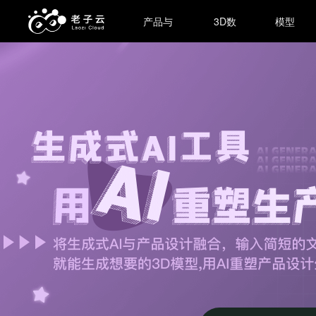
产品与
3D数
模型
服务
据集
商城